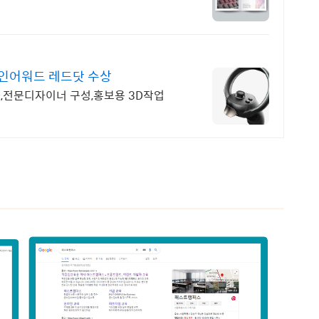
인어워드 레드닷 수상
화,전문디자이너 구성,홍보용 3D작업