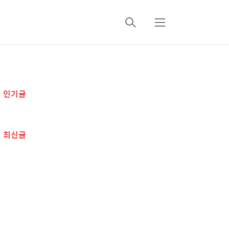
검
메
색
뉴
추
인기글
가
정
최신글
보