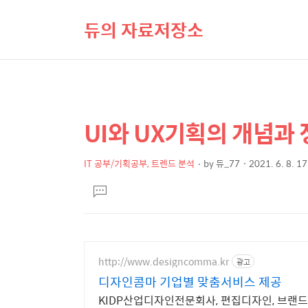
듀의 자료저장소
UI와 UX기획의 개념과
상
본
문
세
제
IT 공부/기획공부, 트렌드 분석
by
듀_77
2021. 6. 8. 1
컨
본
목
텐
댓
문
글
츠
달
기
http://www.designcomma.kr
광고
디자인콤마 기업별 맞춤서비스 제공
KIDP산업디자인전문회사, 편집디자인, 브랜드디자