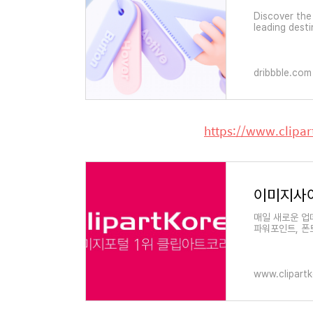
Discover the 
leading dest
the world's b
dribbble.com
https://www.clipar
이미지사
매일 새로운 업
파워포인트, 폰
www.clipartk